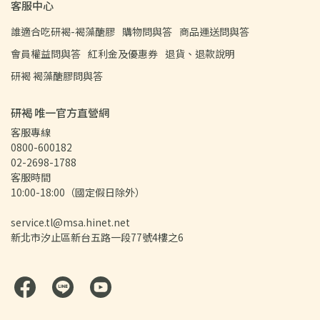
客服中心
誰適合吃研褐-褐藻醣膠
購物問與答
商品運送問與答
會員權益問與答
紅利金及優惠券
退貨、退款說明
研褐 褐藻醣膠問與答
研褐 唯一官方直營網
客服專線
0800-600182
02-2698-1788  
客服時間
10:00-18:00（國定假日除外）
service.tl@msa.hinet.net
新北市汐止區新台五路一段77號4樓之6