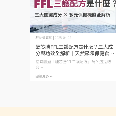
駐站營養師 | 2025-04-22
醣芯勝FFL三護配方是什麼？三大成
分與功效全解析｜天然藻類保健食品
推薦
您有聽過「醣芯勝FFL三護配方」嗎？這是結
合⋯
閱讀更多 ->